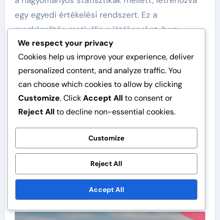
a hagyományos statisztikák mellett, létrehozva
egy egyedi értékelési rendszert. Ez a
megközelítés motiválja a játékosokat, hogy
We respect your privacy
fejlesszék készségeiket, miközben
Cookies help us improve your experience, deliver
szórakoztatóak is, ami összhangban áll a csapat
personalized content, and analyze traffic. You
kultúrájával.
can choose which cookies to allow by clicking
Összességében a Savannah Bananas innovatív
Customize
. Click
Accept All
to consent or
stratégiái és a szórakozásra helyezett hangsúly
Reject All
to decline non-essential cookies.
egy olyan megkülönböztetett baseball élményt
Customize
teremtenek, amely kihívást jelent a
hagyományos normák számára, vonzóbbá téve
Reject All
azt szélesebb közönség számára, és
újradefiniálva, mit jelent játékosnak lenni ebben
Accept All
a környezetben.