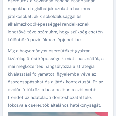
csereütők a Savannah Banana Baseballban
magukban foglalhatják azokat a hasznos
játékosokat, akik sokoldalúsággal és
alkalmazkodóképességgel rendelkeznek,
lehetővé téve számukra, hogy szükség esetén
különböző pozíciókban lépjenek be.
Míg a hagyományos csereütőket gyakran
kizárólag ütési képességeik miatt használták, a
mai megközelítés hangsúlyozza a stratégiai
kiválasztási folyamatot, figyelembe véve az
összecsapásokat és a játék kontextusát. Ez az
evolúció tükrözi a baseballban a szélesebb
trendet az adatalapú döntéshozatal felé,
fokozva a csereütők általános hatékonyságát.