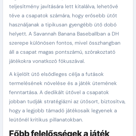
teljesítmény javítására lett kitalálva, lehetővé
téve a csapatok számára, hogy erősebb ütőt
használjanak a tipikusan gyengébb ütő dobó
helyett. A Savannah Banana Baseballban a DH
szerepe különösen fontos, mivel összhangban
áll a csapat magas pontszámú, szórakoztató
játékokra vonatkozó fókuszával.
A kijelölt ütő elsődleges célja a futások
termelésének növelése és a játék ütemének
fenntartása. A dedikált ütővel a csapatok
jobban tudják stratégiázni az ütősort, biztosítva,
hogy a legjobb támadó játékosaik legyenek a
leütőnél kritikus pillanatokban.
Főbb felelősségek a játék