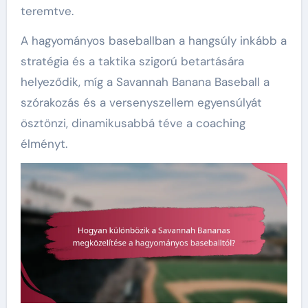
teremtve.
A hagyományos baseballban a hangsúly inkább a
stratégia és a taktika szigorú betartására
helyeződik, míg a Savannah Banana Baseball a
szórakozás és a versenyszellem egyensúlyát
ösztönzi, dinamikusabbá téve a coaching
élményt.