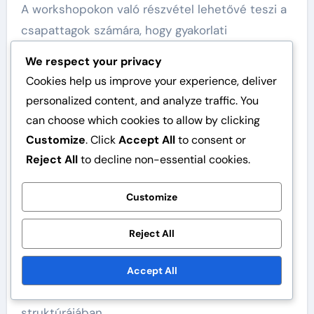
A workshopokon való részvétel lehetővé teszi a
csapattagok számára, hogy gyakorlati
tevékenységekben és megbeszélésekben
We respect your privacy
vegyenek részt, amelyek megerősítik a tanulást.
Cookies help us improve your experience, deliver
Például a szerepjátékos szcenáriók segíthetnek
personalized content, and analyze traffic. You
az egyéneknek a kommunikációs technikák
can choose which cookies to allow by clicking
gyakorlásában valós időben, mélyebb megértést
Customize
. Click
Accept All
to consent or
teremtve azok alkalmazásáról.
Reject All
to decline non-essential cookies.
Workshopok kiválasztásakor érdemes
Customize
figyelembe venni azokat, amelyek testreszabott
tartalmat kínálnak a csapat specifikus
Reject All
igényeihez. Olyan programokat keressen,
amelyek azonnal alkalmazható, cselekvésre kész
Accept All
betekintéseket és eszközöket kínálnak a csapat
struktúrájában.