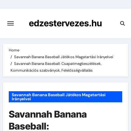
Skip
to
content
edzestervezes.hu
Home
Savannah Banana Baseball Játékos Magatartási Irányelvei
Savannah Banana Baseball: Csapatmegbeszélések,
Kommunikációs szabványok, Felelősségvállalás
Savannah Banana Baseball Játékos Magatartási
Irányelvei
Savannah Banana
Baseball: