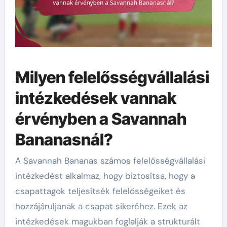
Milyen felelősségvállalási
intézkedések vannak
érvényben a Savannah
Bananasnál?
A Savannah Bananas számos felelősségvállalási
intézkedést alkalmaz, hogy biztosítsa, hogy a
csapattagok teljesítsék felelősségeiket és
hozzájáruljanak a csapat sikeréhez. Ezek az
intézkedések magukban foglalják a strukturált