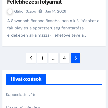
Fellebbezési folyamat
Gábor Szabó
Jan 14, 2026
A Savannah Banana Baseballban a kiállításokat a
fair play és a sportszerűség fenntartása
érdekében alkalmazzák, lehetővé téve a…
Posts
1
…
4
5
pagination
Hivatkozások
Kapcsolatfelvétel
Cikkek böngészése