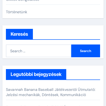
Történetünk
Keresés
S
e
a
r
c
Legutóbbi bejegyzések
h
f
Savannah Banana Baseball Játékvezetői Útmutató:
o
Jelzési mechanikák, Döntések, Kommunikáció
r