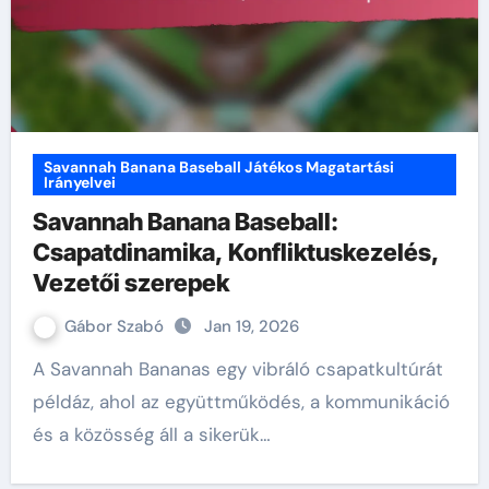
Savannah Banana Baseball Játékos Magatartási
Irányelvei
Savannah Banana Baseball:
Csapatdinamika, Konfliktuskezelés,
Vezetői szerepek
Gábor Szabó
Jan 19, 2026
A Savannah Bananas egy vibráló csapatkultúrát
példáz, ahol az együttműködés, a kommunikáció
és a közösség áll a sikerük…