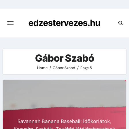
Skip
to
content
edzestervezes.hu
Gábor Szabó
Home
Gábor Szabó
Page 5