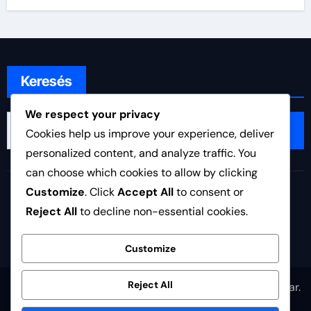
Keresés
We respect your privacy
Search
Cookies help us improve your experience, deliver
for:
personalized content, and analyze traffic. You
can choose which cookies to allow by clicking
edzestervezes.hu
Customize
. Click
Accept All
to consent or
Reject All
to decline non-essential cookies.
Customize
Reject All
Copyright © All rights reserved
|
Newsair
by
Themeansar
.
Adatvédelmi irányelvek
Felhasználási feltételek